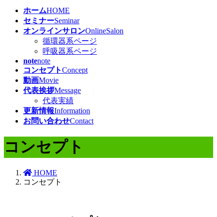
ホーム
HOME
セミナー
Seminar
オンラインサロン
OnlineSalon
循環器系ページ
呼吸器系ページ
note
note
コンセプト
Concept
動画
Movie
代表挨拶
Message
代表実績
更新情報
Information
お問い合わせ
Contact
コンセプト
HOME
コンセプト