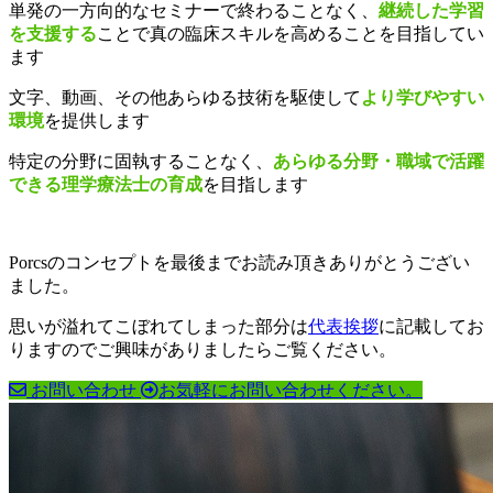
単発の一方向的なセミナーで終わることなく、
継続した学習
を支援する
ことで真の臨床スキルを高めることを目指してい
ます
文字、動画、その他あらゆる技術を駆使して
より学びやすい
環境
を提供します
特定の分野に固執することなく、
あらゆる分野・職域で活躍
できる理学療法士の育成
を目指します
Porcsのコンセプトを最後までお読み頂きありがとうござい
ました。
思いが溢れてこぼれてしまった部分は
代表挨拶
に記載してお
りますのでご興味がありましたらご覧ください。
お問い合わせ
お気軽にお問い合わせください。